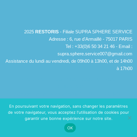
2025
RESTORIS
- Filiale SUPRA SPHERE SERVICE
Adresse : 6, rue d'Armaillé - 75017 PARIS
Tel : +33(0)6 50 34 21 46 - Email :
supra.sphere.service007@gmail.com
Assistance du lundi au vendredi, de 09h00 à 13h00, et de 14h00
à 17h00
RESTORIS - Division d'INADVANCE MEDICAL
TECHNOLOGY
Adresse: 18 rue Fabert 57250 MOYEUVRE GRANDE
Tél:
+33 (0)3 55 74 53 57
- Email:
contact@restoris.fr
En poursuivant votre navigation, sans changer les paramètres
Assistance de 09h00 à 13h00 et de 14h00 à 17h00, du lundi au
de votre navigateur, vous acceptez l'utilisation de cookies pour
vendredi
garantir une bonne expérience sur notre site.
OK
© 2021 RESTORIS