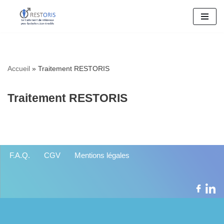
Aller
au
contenu
Accueil
»
Traitement RESTORIS
Traitement RESTORIS
F.A.Q.
CGV
Mentions légales